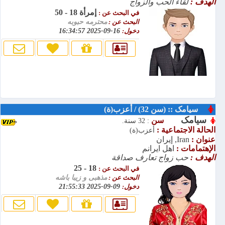
الهدف :
لقاء الحب والزواج
إمرأة 18 - 50
في البحث عن :
البحث عن :
محترمه حبوبه
دخول:
16-09-2025 16:34:57
سیامک :: (سن 32) / أعزب(ة)
سیامک
سن
: 32 سنة.
الحالة الاجتماعية :
أعزب(ة)
عنوان :
Iran, إيران
الإهتمامات :
اهل ایرانم
الهدف :
حب زواج تعارف صداقة
18 - 25
في البحث عن :
البحث عن :
مذهبی و زیبا باشه
دخول:
09-09-2025 21:55:33