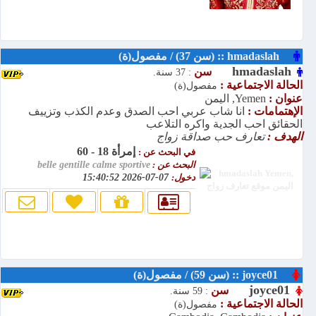
hmadaslah :: (سن 37) / مفصول(ة)
hmadaslah
سن
: 37 سنة.
الحالة الاجتماعية :
مفصول(ة)
عنوان :
Yemen, اليمن
الإهتمامات :
انا شاب عربي احب الصدق وعدم الكذب وتزييف
الحقائق احب الجدية واكره التلاعب
الهدف :
تعارف حب صداقة زواج
إمرأة 18 - 60
في البحث عن :
البحث عن :
belle gentille calme sportive
دخول:
07-07-2026 15:40:52
joyce01 :: (سن 59) / مفصول(ة)
joyce01
سن
: 59 سنة.
الحالة الاجتماعية :
مفصول(ة)