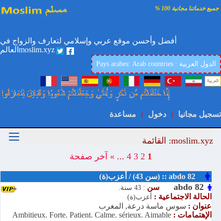
جميع خدماتنا مجانية 100 %
موقع مجاني تعارف مغرب مسلم المغرب موقع التعارف المجاني
موقع التعارف المجاني المغرب
أفضل وأحسن موقع عربي وإسلامي لتعارف والزواج في
العالمmoslim.xyz
Pays arabes: Arab countries : الدول العربية
تسجيل مجانيا
|
دخول
|
مساعدة
moslim.xyz: القائمة
1
2
3
4
...
»
آخر صفحة
abdo 82 :: (سن 43) / أعزب(ة)
abdo 82
سن
: 43 سنة.
الحالة الاجتماعية :
أعزب(ة)
عنوان :
سوس ماسة درعة, المغرب
الإهتمامات :
Ambitieux. Forte. Patient. Calme. sérieux. Aimable