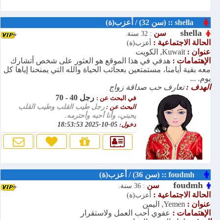
shella :: (سن 32) / أعزب(ة)
shella
سن
: 32 سنة.
الحالة الاجتماعية :
أعزب(ة)
عنوان :
Kuwait, الكويت
الإهتمامات :
هدفي في هذا الموقع هو العثور على شخص أتشارك
معه بقية أيامنا، مستمتعين بعجائب الحياة والله التي يمنحنا إياها كل
يوم. ...
الهدف :
تعارف حب صداقة زواج
رجل 40 - 70
في البحث عن :
البحث عن :
رجل طيب القلب وطيب القلب
يحبني، وأنا أحبه وأحترمه.
دخول:
05-10-2025 18:53:53
foudmh :: (سن 36) / أعزب(ة)
foudmh
سن
: 36 سنة.
الحالة الاجتماعية :
أعزب(ة)
عنوان :
Yemen, اليمن
الإهتمامات :
عفوي أحب العمل ولاستقرار