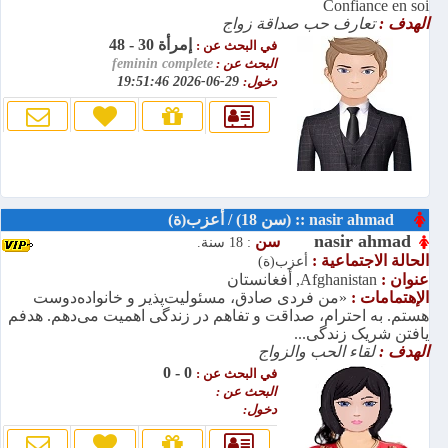
Confiance en soi
الهدف :
تعارف حب صداقة زواج
إمرأة 30 - 48
في البحث عن :
البحث عن :
feminin complete
دخول:
29-06-2026 19:51:46
nasir ahmad :: (سن 18) / أعزب(ة)
nasir ahmad
سن
: 18 سنة.
الحالة الاجتماعية :
أعزب(ة)
عنوان :
Afghanistan, أفغانستان
الإهتمامات :
«من فردی صادق، مسئولیت‌پذیر و خانواده‌دوست
هستم. به احترام، صداقت و تفاهم در زندگی اهمیت می‌دهم. هدفم
یافتن شریک زندگی...
الهدف :
لقاء الحب والزواج
0 - 0
في البحث عن :
البحث عن :
دخول: