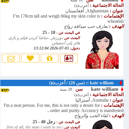
: 18 سنة.
الحالة الاجتماعية :
أعزب(ة)
عنوان :
Afghanistan, أفغانستان
الإهتمامات :
I’m 178cm tall and weigh 66kg my skin color is
wheatish
الهدف :
تعارف حب صداقة زواج
18 - 25
في البحث عن :
البحث عن :
ورزش ،تماشا کردن فیلم و بازی
های پلی استیشن
دخول:
03-07-2026 13:12:04
kate william :: (سن 28) / أعزب(ة)
kate william
سن
: 28 سنة.
الحالة الاجتماعية :
أعزب(ة)
عنوان :
Australia, أستراليا
الإهتمامات :
I'm a neat person. For me, this is not only a desire for
order and purity. Accuracy is manifested...
الهدف :
لقاء الحب والزواج
رجل 40 - 25
في البحث عن :
البحث عن :
first of all, the man i want to see