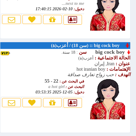
next to me...
دخول:
10-02-2026 17:40:15
big cock boy :: (سن 18) / أعزب(ة)
big cock boy
سن
: 18 سنة.
الحالة الاجتماعية :
أعزب(ة)
عنوان :
Iran, إيران
الإهتمامات :
hot iranian boy
الهدف :
حب زواج تعارف صداقة
22 - 55
في البحث عن :
البحث عن :
a hot girl
دخول:
05-12-2025 03:53:35