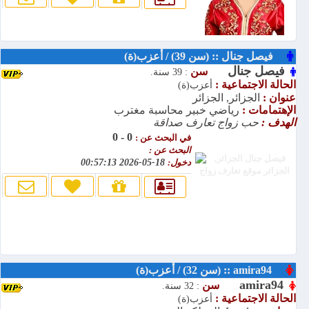
فيصل جنال :: (سن 39) / أعزب(ة)
فيصل جنال
سن
: 39 سنة.
الحالة الاجتماعية :
أعزب(ة)
عنوان :
الجزائر, الجزائر
الإهتمامات :
رياضي خبير محاسبة مغترب
الهدف :
حب زواج تعارف صداقة
0 - 0
في البحث عن :
البحث عن :
دخول:
18-05-2026 00:57:13
amira94 :: (سن 32) / أعزب(ة)
amira94
سن
: 32 سنة.
الحالة الاجتماعية :
أعزب(ة)