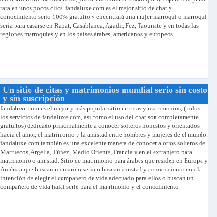
rara en unos pocos clics. fandaluxe.com es el mejor sitio de chat y
conocimiento serio 100% gratuito y encontrará una mujer marroquí o marroquí
seria para casarse en Rabat, Casablanca, Agadir, Fez, Taounate y en todas las
regiones marroquíes y en los países árabes, americanos y europeos.
Un sitio de citas y matrimonios mundial serio sin costo
y sin suscripción
fandaluxe.com es el mejor y más popular sitio de citas y matrimonios, (todos
los servicios de fandaluxe.com, así como el uso del chat son completamente
gratuitos) dedicado principalmente a conocer solteros honestos y orientados
hacia el amor, el matrimonio y la amistad entre hombres y mujeres de el mundo.
fandaluxe.com también es una excelente manera de conocer a otros solteros de
Marruecos, Argelia, Túnez, Medio Oriente, Francia y en el extranjero para
matrimonio o amistad. Sitio de matrimonio para árabes que residen en Europa y
América que buscan un marido serio o buscan amistad y conocimiento con la
intención de elegir el compañero de vida adecuado para ellos o buscan un
compañero de vida halal serio para el matrimonio y el conocimiento