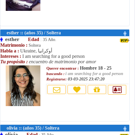
esther :: (años 35) / Soltera
esther
Edad
: 35 Año.
Matrimonio :
Soltera
Ukraine, أوكرانيا
Habla a :
Intereses :
I am searching for a good person
Tu propósito :
encuentro de matrimonio por amor
Hombre 18 - 25
Querer encontrar :
buscando :
i am searching for a good person
Registrarse:
03-03-2025 23:47:20
olivia :: (años 35) / Soltera
olivia
Edad
: 35 Año.