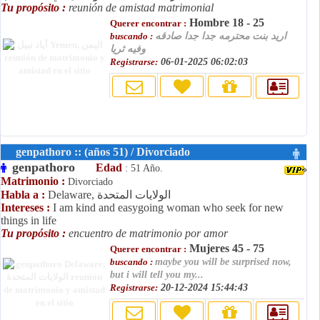
Tu propósito :
reunión de amistad matrimonial
Hombre 18 - 25
Querer encontrar :
اريد بنت محترمه جدا جدا صادقه
buscando :
وفيه ثريا
Registrarse:
06-01-2025 06:02:03
genpathoro :: (años 51) / Divorciado
genpathoro
Edad
: 51 Año.
Matrimonio :
Divorciado
Delaware, الولايات المتحدة
Habla a :
Intereses :
I am kind and easygoing woman who seek for new
things in life
Tu propósito :
encuentro de matrimonio por amor
Mujeres 45 - 75
Querer encontrar :
buscando :
maybe you will be surprised now,
but i will tell you my...
Registrarse:
20-12-2024 15:44:43