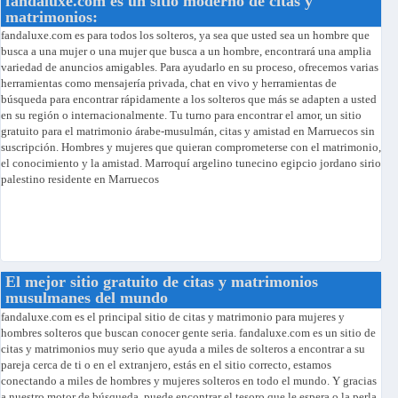
fandaluxe.com es un sitio moderno de citas y
matrimonios:
fandaluxe.com es para todos los solteros, ya sea que usted sea un hombre que
busca a una mujer o una mujer que busca a un hombre, encontrará una amplia
variedad de anuncios amigables. Para ayudarlo en su proceso, ofrecemos varias
herramientas como mensajería privada, chat en vivo y herramientas de
búsqueda para encontrar rápidamente a los solteros que más se adapten a usted
en su región o internacionalmente. Tu turno para encontrar el amor, un sitio
gratuito para el matrimonio árabe-musulmán, citas y amistad en Marruecos sin
suscripción. Hombres y mujeres que quieran comprometerse con el matrimonio,
el conocimiento y la amistad. Marroquí argelino tunecino egipcio jordano sirio
palestino residente en Marruecos
El mejor sitio gratuito de citas y matrimonios
musulmanes del mundo
fandaluxe.com es el principal sitio de citas y matrimonio para mujeres y
hombres solteros que buscan conocer gente seria. fandaluxe.com es un sitio de
citas y matrimonios muy serio que ayuda a miles de solteros a encontrar a su
pareja cerca de ti o en el extranjero, estás en el sitio correcto, estamos
conectando a miles de hombres y mujeres solteros en todo el mundo. Y gracias
a nuestro motor de búsqueda, puede encontrar el tesoro que le espera o la perla