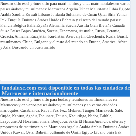
Nuestro sitio es el primer sitio para matrimonios y citas matrimoniales en varios
países árabes y musulmanes: Marruecos Argelia Túnez Mauritania Libia Egipto
Arabia Saudita Kuwait Líbano Jordania Sultanato de Omán Qatar Siria Yemen
Irak Turquía Emiratos Árabes Unidos Bahrein y el resto del mundo países:
Francia Bélgica Italia España Alemania Suecia Austria Gran Bretaña Canadá
Suiza Países Bajos América, Suecia, Dinamarca, Australia, Rusia, Ucrania,
Croacia, Armenia, Kazajstán, Kurdistán, Azerbaiyán, Chechenia, Rusia, Brasil,
musulmanes, China, Bulgaria y el resto del mundo en Europa, América, África
y Asia. Buscando un buen marido
fandaluxe.com está disponible en todas las ciudades de
Marruecos e internacionalmente
Nuestro sitio es el primer sitio para bodas y reuniones matrimoniales en
Marruecos y en varios países árabes y musulmanes y en varias ciudades
marroquíes, Casablanca, Rabat, Fez, Fez, Meknes, Tánger, Marrakech, Salé,
Oujda, Kenitra, Agadir, Taounate, Tetuán, Khouribga, Nador, Dakhla,
Laayoune, Al Hoceima, Smara, Boujdour, Sakia El Hamra Anuncios, ofertas y
propuestas de matrimonio en Marruecos Argelia Arabia Arabia Emiratos Árabes
Unidos Kuwait Qatar Bahréin Sultanato de Omán Egipto Líbano Siria Irak