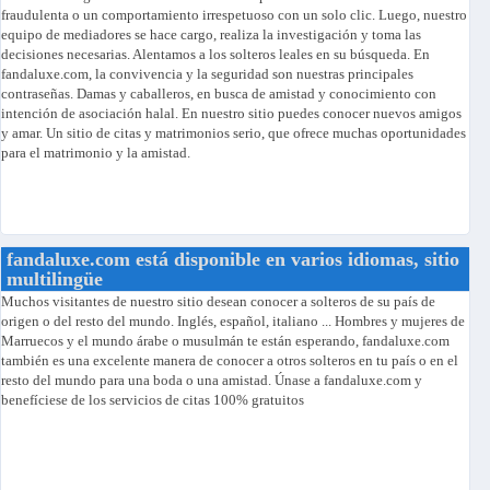
fraudulenta o un comportamiento irrespetuoso con un solo clic. Luego, nuestro
equipo de mediadores se hace cargo, realiza la investigación y toma las
decisiones necesarias. Alentamos a los solteros leales en su búsqueda. En
fandaluxe.com, la convivencia y la seguridad son nuestras principales
contraseñas. Damas y caballeros, en busca de amistad y conocimiento con
intención de asociación halal. En nuestro sitio puedes conocer nuevos amigos
y amar. Un sitio de citas y matrimonios serio, que ofrece muchas oportunidades
para el matrimonio y la amistad.
fandaluxe.com está disponible en varios idiomas, sitio
multilingüe
Muchos visitantes de nuestro sitio desean conocer a solteros de su país de
origen o del resto del mundo. Inglés, español, italiano ... Hombres y mujeres de
Marruecos y el mundo árabe o musulmán te están esperando, fandaluxe.com
también es una excelente manera de conocer a otros solteros en tu país o en el
resto del mundo para una boda o una amistad. Únase a fandaluxe.com y
benefíciese de los servicios de citas 100% gratuitos