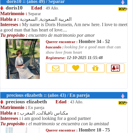
doris10 :: (años 49) / Separar
doris10
Edad
: 49 Año.
Matrimonio :
Separar
العربية السعودية, السعودية
Habla a :
Intereses :
My name is Doris Hussein, Am new here. I love to meet
a good man that has heart of love....
Tu propósito :
encuentro de matrimonio por amor
Hombre 34 - 52
Querer encontrar :
buscando :
looking for a good man that can
show love from heart
Registrarse:
12-10-2025 11:55:48
precious elizabeth :: (años 43) / En pareja
precious elizabeth
Edad
: 43 Año.
Matrimonio :
En pareja
مكناس تافيلالت, المغرب
Habla a :
Intereses :
i am good looking for a good partner
Tu propósito :
el matrimonio se encuentra con la amistad
Hombre 18 - 75
Querer encontrar :