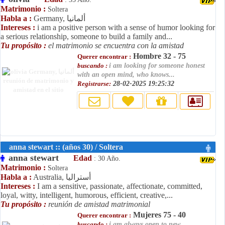
Matrimonio :
Soltera
Germany, ألمانيا
Habla a :
Intereses :
i am a positive person with a sense of humor looking for
a serious relationship, someone to build a family and...
Tu propósito :
el matrimonio se encuentra con la amistad
Hombre 32 - 75
Querer encontrar :
buscando :
i am looking for someone honest
with an open mind, who knows...
Registrarse:
28-02-2025 19:25:32
anna stewart :: (años 30) / Soltera
anna stewart
Edad
: 30 Año.
Matrimonio :
Soltera
Australia, أستراليا
Habla a :
Intereses :
I am a sensitive, passionate, affectionate, committed,
loyal, witty, intelligent, humorous, efficient, creative,...
Tu propósito :
reunión de amistad matrimonial
Mujeres 75 - 40
Querer encontrar :
buscando :
i am always open to new