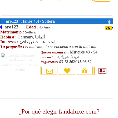
aro123 :: (años 46) / Soltera
aro123
Edad
: 46 Año.
Matrimonio :
Soltera
Germany, ألمانيا
Habla a :
ابحث عن حضن دافئ
Intereses :
Tu propósito :
el matrimonio se encuentra con la amistad
Mujeres 43 - 54
Querer encontrar :
اريدها شهوانية
buscando :
Registrarse:
03-12-2024 15:06:39
fandaluxe.com
¿Por qué elegir fandaluxe.com?