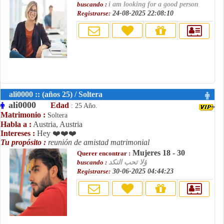
buscando :
i am looking for a good person
Registrarse:
24-08-2025 22:08:10
ali0000 :: (años 25) / Soltera
ali0000
Edad
: 25 Año.
Matrimonio :
Soltera
Habla a :
Austria, Austria
Intereses :
Hey ❤️❤️❤️
Tu propósito :
reunión de amistad matrimonial
Mujeres 18 - 30
Querer encontrar :
ؤلا تحب النكد
buscando :
Registrarse:
30-06-2025 04:44:23