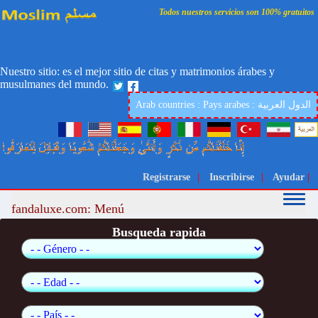
Todos nuestros servicios son 100% gratuitos
Sitio de citas gratuito para musulmanes marroquíes Nuestro sitio: es el mejor sitio
de citas y matrimonios árabes y musulmanes del mundo.
El primer sitio de citas para matrimonio árabe-musulmán
Nuestro sitio: es el mejor sitio de citas y matrimonios árabes y
musulmanes del mundo.
Arab countries : Pays arabes : الدول العربية
Registrarse
|
Inscribirse
|
Ayudar
|
fandaluxe.com: Menú
Busqueda rapida