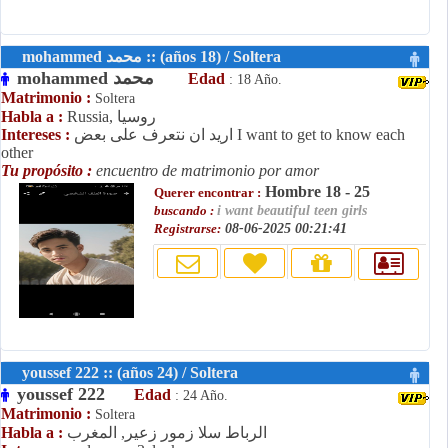
mohammed محمد :: (años 18) / Soltera
mohammed محمد
Edad
: 18 Año.
Matrimonio :
Soltera
Russia, روسيا
Habla a :
اريد ان نتعرف على بعض I want to get to know each
Intereses :
other
Tu propósito :
encuentro de matrimonio por amor
Hombre 18 - 25
Querer encontrar :
buscando :
i want beautiful teen girls
Registrarse:
08-06-2025 00:21:41
youssef 222 :: (años 24) / Soltera
youssef 222
Edad
: 24 Año.
Matrimonio :
Soltera
الرباط سلا زمور زعير, المغرب
Habla a :