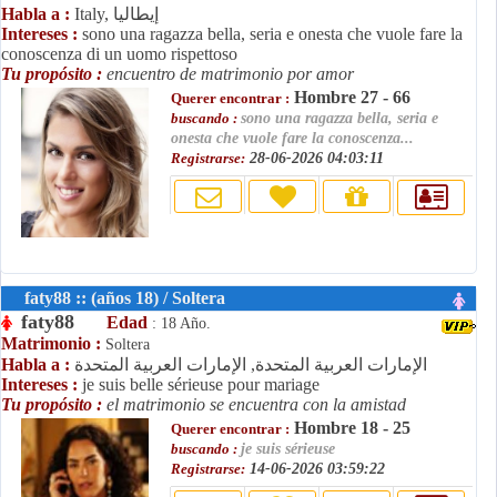
Italy, إيطاليا
Habla a :
Intereses :
sono una ragazza bella, seria e onesta che vuole fare la
conoscenza di un uomo rispettoso
Tu propósito :
encuentro de matrimonio por amor
Hombre 27 - 66
Querer encontrar :
buscando :
sono una ragazza bella, seria e
onesta che vuole fare la conoscenza...
Registrarse:
28-06-2026 04:03:11
faty88 :: (años 18) / Soltera
faty88
Edad
: 18 Año.
Matrimonio :
Soltera
الإمارات العربية المتحدة, الإمارات العربية المتحدة
Habla a :
Intereses :
je suis belle sérieuse pour mariage
Tu propósito :
el matrimonio se encuentra con la amistad
Hombre 18 - 25
Querer encontrar :
buscando :
je suis sérieuse
Registrarse:
14-06-2026 03:59:22