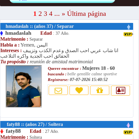
1
2
3
4
...
»
Última página
hmadaslah :: (años 37) / Separar
hmadaslah
Edad
: 37 Año.
Matrimonio :
Separar
Yemen, اليمن
Habla a :
انا شاب عربي احب الصدق وعدم الكذب وتزييف
Intereses :
الحقائق احب الجدية واكره التلاعب
Tu propósito :
reunión de amistad matrimonial
Mujeres 18 - 60
Querer encontrar :
buscando :
belle gentille calme sportive
Registrarse:
07-07-2026 15:40:52
faty88 :: (años 27) / Soltera
faty88
Edad
: 27 Año.
Matrimonio :
Soltera