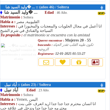
وليد السيد شا� ... :: (años 46) / Soltera
وليد السيد شا� ...
Edad
: 46 Año.
Matrimonio :
Soltera
القليوبية, مصر
Habla a :
انا أعمل في مجال الحلويات والمعجنات والمخبوزا في
Intereses :
السياحة والفنادق في شرم الشيخ
Tu propósito :
el matrimonio se encuentra con la amistad
Mujeres 20 - 55
Querer encontrar :
تكون طيبه القلب تقدر الحياه
buscando :
الزوجيه
Registrarse:
12-01-2025 01:53:27
أياد نبيل :: (años 23) / Soltera
أياد نبيل
Edad
: 23 Año.
Matrimonio :
Soltera
Yemen, اليمن
Habla a :
انا انسان محترم جدا جدا جدا اريد اتعرف على بنت
Intereses :
محترمه جدا جدا جدا وندخل في علاقة حب